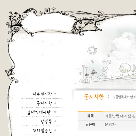
리틀밥독 대리점 김
운영자